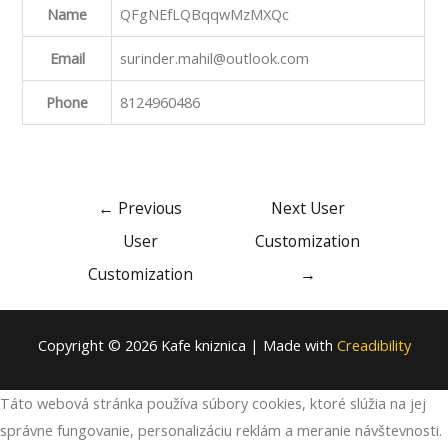
Name
QFgNEfLQBqqwMzMXQc
Email
surinder.mahil@outlook.com
Phone
8124960486
Post
←
Previous
Next User
navigation
User
Customization
Customization
→
Copyright © 2026 Kafe kniznica | Made with
Creadibility
Táto webová stránka používa súbory cookies, ktoré slúžia na jej
správne fungovanie, personalizáciu reklám a meranie návštevnosti.