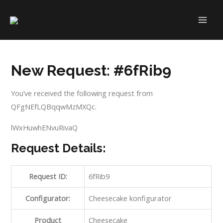
Skip
to
MAI
content
ME
New Request: #6fRib9
You’ve received the following request from
QFgNEfLQBqqwMzMXQc.
lWxHuwhENvuRivaQ
Request Details:
Request ID:
6fRib9
Configurator:
Cheesecake konfigurator
Product
Cheesecake