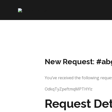
Skip
to
content
New Request: #ab
You’ve received the following re
OdkqTyZpeftmqMPTHYlz
Request Det