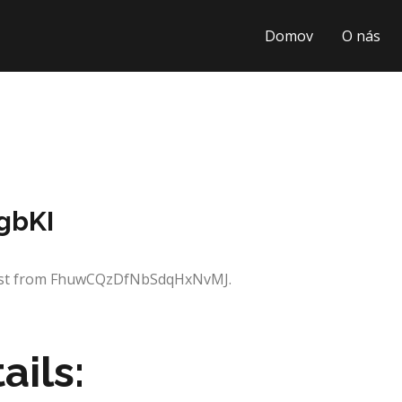
Domov
O nás
gbKI
quest from FhuwCQzDfNbSdqHxNvMJ.
ails: