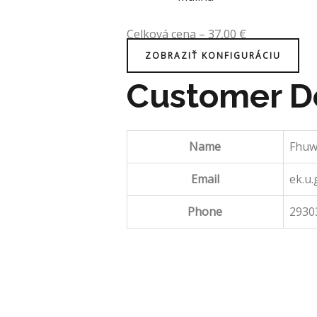
Celková cena
–
37,00
€
ZOBRAZIŤ KONFIGURÁCIU
Customer De
Name
Fhu
Email
ek.u.
Phone
2930