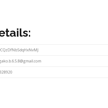
tails:
wCQzDfNbSdqHxNvMJ
gako.b.6.5.8@gmail.com
328920