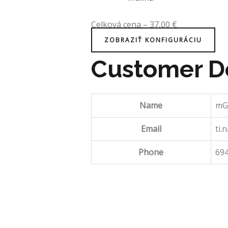
Celková cena
–
37,00
€
ZOBRAZIŤ KONFIGURÁCIU
Customer De
Name
mG
Email
ti.
Phone
69