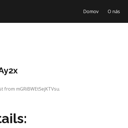
Domov
O nás
Ay2x
uest from mGRiBWEtSejKTVsu.
ails: