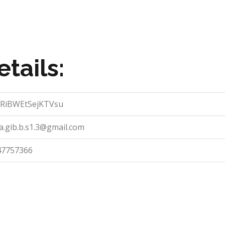
tails:
RiBWEtSejKTVsu
na.gib.b.s1.3@gmail.com
47757366