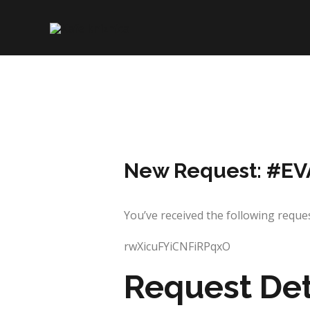
Skip
to
content
New Request: #EV
You’ve received the following req
rwXicuFYiCNFiRPqxO
Request Det