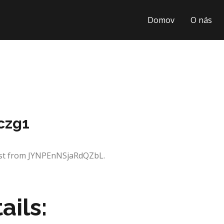
Domov
O nás
czg1
uest from JYNPEnNSjaRdQZbL.
ails: