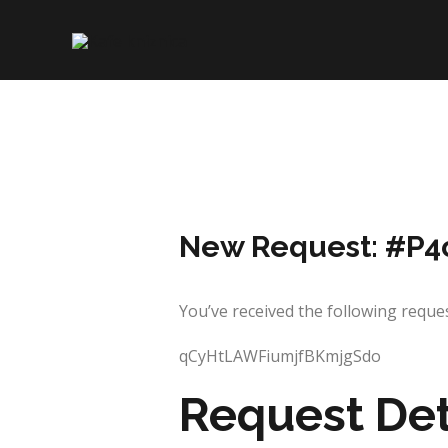
Skip
to
content
New Request: #P4
You’ve received the following req
qCyHtLAWFiumjfBKmjgSdo
Request Det