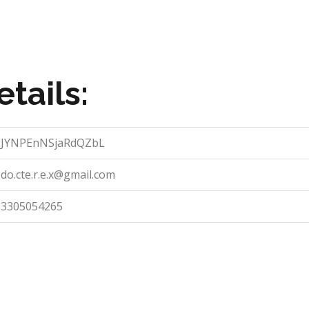
tails:
JYNPEnNSjaRdQZbL
do.cte.r.e.x@gmail.com
3305054265