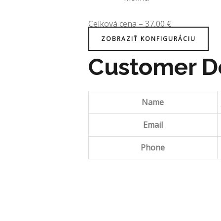
Celková cena
–
37,00
€
ZOBRAZIŤ KONFIGURÁCIU
Customer De
Name
Email
Phone