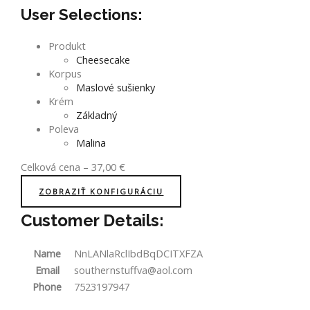
User Selections:
Produkt
Cheesecake
Korpus
Maslové sušienky
Krém
Základný
Poleva
Malina
Celková cena
–
37,00
€
ZOBRAZIŤ KONFIGURÁCIU
Customer Details:
Name
NnLANlaRclIbdBqDCITXFZA
Email
southernstuffva@aol.com
Phone
7523197947