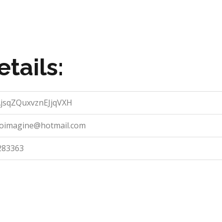
tails:
jsqZQuxvznEJjqVXH
toimagine@hotmail.com
283363