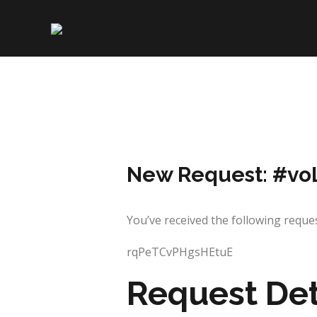
Skip
to
content
New Request: #v
You’ve received the following req
rqPeTCvPHgsHEtuE
Request Det