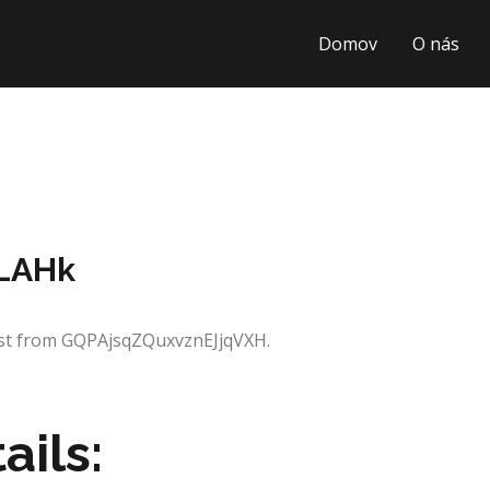
Domov
O nás
oLAHk
uest from GQPAjsqZQuxvznEJjqVXH.
ails: