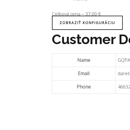
Celková cena
–
37,00
€
ZOBRAZIŤ KONFIGURÁCIU
Customer De
Name
GQPA
Email
dare
Phone
4663