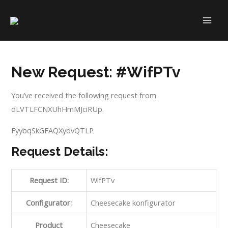
Skip
to
MAI
content
ME
New Request: #WifPTv
You’ve received the following request from
dLVTLFCNXUhHmMJciRUp.
FyybqSkGFAQXydvQTLP
Request Details:
Request ID:
WifPTv
Configurator:
Cheesecake konfigurator
Product
Cheesecake