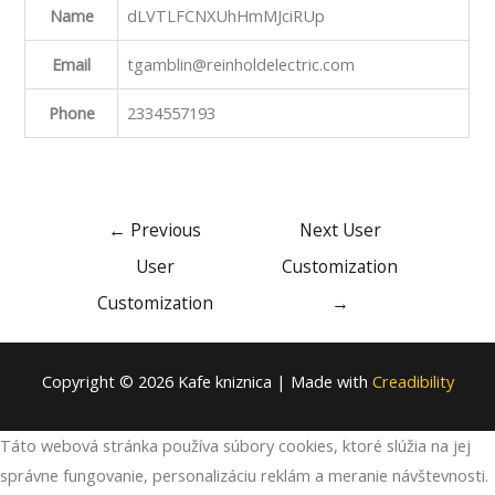
Name
dLVTLFCNXUhHmMJciRUp
Email
tgamblin@reinholdelectric.com
Phone
2334557193
Post
←
Previous
Next User
navigation
User
Customization
Customization
→
Copyright © 2026 Kafe kniznica | Made with
Creadibility
Táto webová stránka používa súbory cookies, ktoré slúžia na jej
správne fungovanie, personalizáciu reklám a meranie návštevnosti.