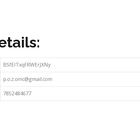
tails:
BSfEITxqFRWErJXNy
p.o.z.oinc@gmail.com
7852484677