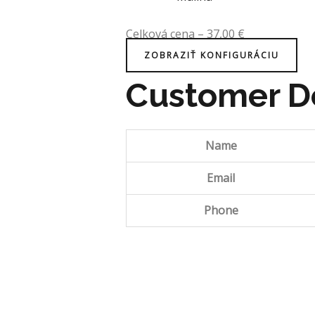
Celková cena
–
37,00
€
ZOBRAZIŤ KONFIGURÁCIU
Customer De
Name
Email
Phone