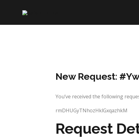
Skip
to
content
New Request: #Y
You’ve received the following requ
rmDHUGyTNhozHklGxqazhkM
Request Det