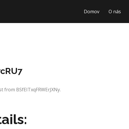
Domov
O nás
wcRU7
est from BSfEITxqFRWErJXNy.
ails: